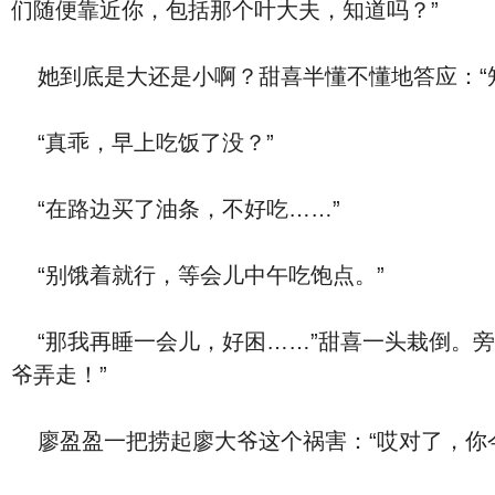
们随便靠近你，包括那个叶大夫，知道吗？”
她到底是大还是小啊？甜喜半懂不懂地答应：“
“真乖，早上吃饭了没？”
“在路边买了油条，不好吃……”
“别饿着就行，等会儿中午吃饱点。”
“那我再睡一会儿，好困……”甜喜一头栽倒。旁
爷弄走！”
廖盈盈一把捞起廖大爷这个祸害：“哎对了，你