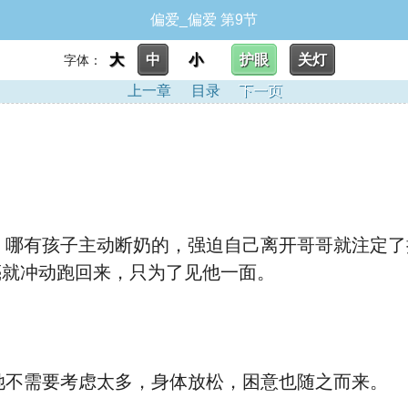
偏爱_偏爱 第9节
大
中
小
护眼
关灯
字体：
上一章
目录
下一页
哪有孩子主动断奶的，强迫自己离开哥哥就注定了
亮就冲动跑回来，只为了见他一面。
不需要考虑太多，身体放松，困意也随之而来。