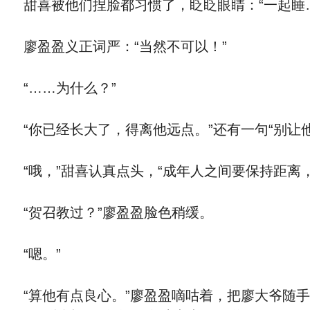
甜喜被他们捏脸都习惯了，眨眨眼睛：“一起睡
廖盈盈义正词严：“当然不可以！”
“……为什么？”
“你已经长大了，得离他远点。”还有一句“别让
“哦，”甜喜认真点头，“成年人之间要保持距离
“贺召教过？”廖盈盈脸色稍缓。
“嗯。”
“算他有点良心。”廖盈盈嘀咕着，把廖大爷随手