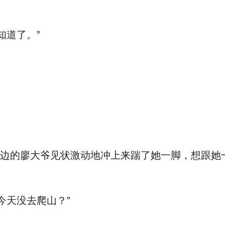
知道了。”
边的廖大爷见状激动地冲上来踹了她一脚，想跟她
今天没去爬山？”