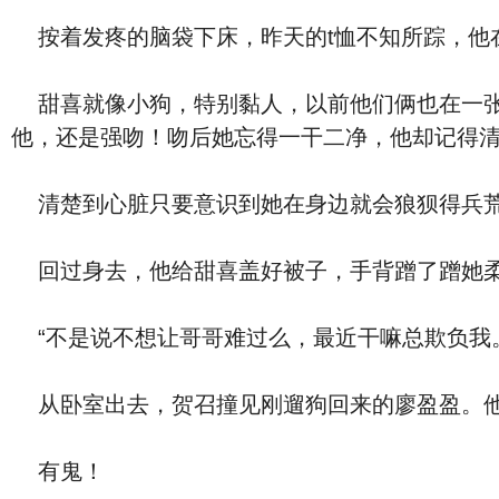
按着发疼的脑袋下床，昨天的t恤不知所踪，他
甜喜就像小狗，特别黏人，以前他们俩也在一张
他，还是强吻！吻后她忘得一干二净，他却记得
清楚到心脏只要意识到她在身边就会狼狈得兵荒
回过身去，他给甜喜盖好被子，手背蹭了蹭她柔
“不是说不想让哥哥难过么，最近干嘛总欺负我
从卧室出去，贺召撞见刚遛狗回来的廖盈盈。他
有鬼！