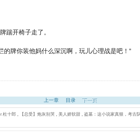
下牌踹开椅子走了。
烂的牌你装他妈什么深沉啊，玩儿心理战是吧！”
上一章
目录
下一页
r.杜十郎
,
【总受】炮灰别哭
,
美人娇软甜
,
盗墓：这小说家真狠，考古