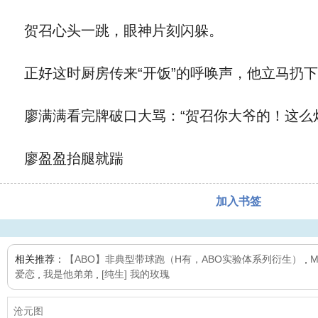
贺召心头一跳，眼神片刻闪躲。
正好这时厨房传来“开饭”的呼唤声，他立马扔
廖满满看完牌破口大骂：“贺召你大爷的！这么
廖盈盈抬腿就踹
加入书签
相关推荐：
【ABO】非典型带球跑（H有，ABO实验体系列衍生）
,
M
爱恋
,
我是他弟弟
,
[纯生] 我的玫瑰