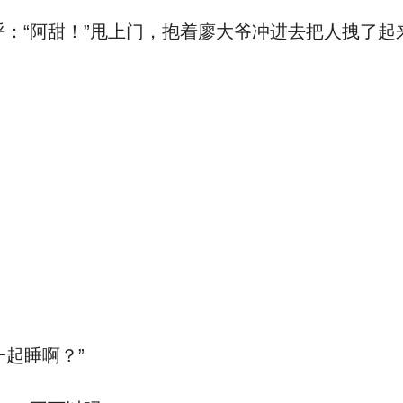
“阿甜！”甩上门，抱着廖大爷冲进去把人拽了起来
起睡啊？”