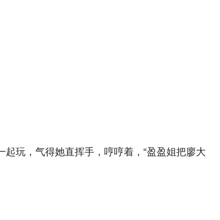
一起玩，气得她直挥手，哼哼着，“盈盈姐把廖大