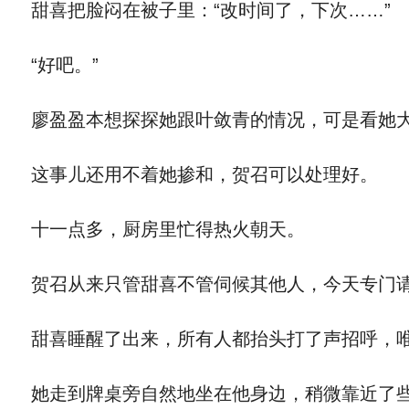
甜喜把脸闷在被子里：“改时间了，下次……”
“好吧。”
廖盈盈本想探探她跟叶敛青的情况，可是看她大
这事儿还用不着她掺和，贺召可以处理好。
十一点多，厨房里忙得热火朝天。
贺召从来只管甜喜不管伺候其他人，今天专门请
甜喜睡醒了出来，所有人都抬头打了声招呼，唯
她走到牌桌旁自然地坐在他身边，稍微靠近了些