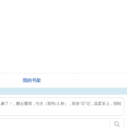
我的书架
队麻了！
,
翻云覆雨
,
与犬（双性/人兽）
,
宿舍“日”记
,
温柔至上
,
强制