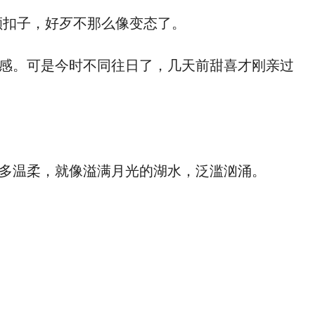
颗扣子，好歹不那么像变态了。
感。可是今时不同往日了，几天前甜喜才刚亲过
多温柔，就像溢满月光的湖水，泛滥汹涌。