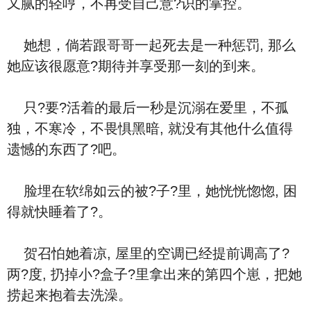
又腻的轻哼，不再受自己意?识的掌控。
她想，倘若跟哥哥一起死去是一种惩罚, 那么
她应该很愿意?期待并享受那一刻的到来。
只?要?活着的最后一秒是沉溺在爱里，不孤
独，不寒冷，不畏惧黑暗, 就没有其他什么值得
遗憾的东西了?吧。
脸埋在软绵如云的被?子?里，她恍恍惚惚, 困
得就快睡着了?。
贺召怕她着凉, 屋里的空调已经提前调高了?
两?度, 扔掉小?盒子?里拿出来的第四个崽，把她
捞起来抱着去洗澡。