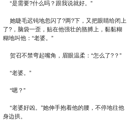
“是需要?什么吗？跟我说就好。”
她睫毛迟钝地忽闪了?两?下，又把眼睛给闭上
了?，脑袋一歪，贴在他强壮的胳膊上，黏黏糊
糊地叫他：“老婆。”
贺召不禁弯起嘴角，眉眼温柔：“怎么了?？”
“老婆。”
“嗯？”
“老婆好凶。”她伸手抱着他的腰，不停地往他
身边拱。