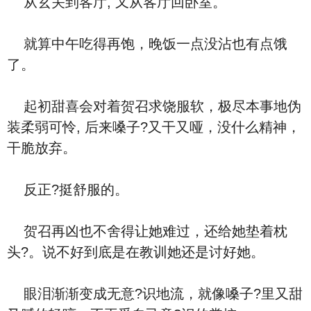
从玄关到客厅, 又从客厅回卧室。
就算中午吃得再饱，晚饭一点没沾也有点饿
了。
起初甜喜会对着贺召求饶服软，极尽本事地伪
装柔弱可怜, 后来嗓子?又干又哑，没什么精神，
干脆放弃。
反正?挺舒服的。
贺召再凶也不舍得让她难过，还给她垫着枕
头?。说不好到底是在教训她还是讨好她。
眼泪渐渐变成无意?识地流，就像嗓子?里又甜