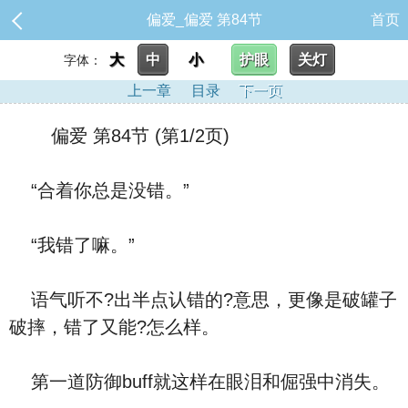
偏爱_偏爱 第84节
首页
大
中
小
护眼
关灯
字体：
上一章
目录
下一页
偏爱 第84节 (第1/2页)
“合着你总是没错。”
“我错了嘛。”
语气听不?出半点认错的?意思，更像是破罐子
破摔，错了又能?怎么样。
第一道防御buff就这样在眼泪和倔强中消失。