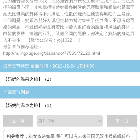
活的痛苦都发泄给了我，无比痛苦的成长经历最终使我产生了无法抗
拒的绿母心理。其实我很清楚她很多时候的无理取闹和暴躁都是源于
她无比饥渴的身体得不到满足，性欲的烧灼让她变得疯狂而且暴躁。
但问题是，她跟亲朋好友说想把精力暂时集中于抚养我，不想考虑再
婚的问题。不过妈妈毕竟有着比同龄人更好看的脸蛋和风骚的身材，
白皙的皮肤、挺翘的双乳、又翘又圆的屁股，都决定了妈妈的身边男
人不会少。 【微信公众号：yxj1022 。】
最新章节推荐地址：
http://m.lingxuge.org/xiaoshuo/77559/72129.html
最新章节预览 更新时间：2022-12-24 17:14:30
【妈妈的温泉之旅】（1）
全部章节列表
【妈妈的温泉之旅】（1）
上一页
下一页
相关推荐：
箱女奇谈
如果 我们可以有未来
三国无双小兵催眠传
征